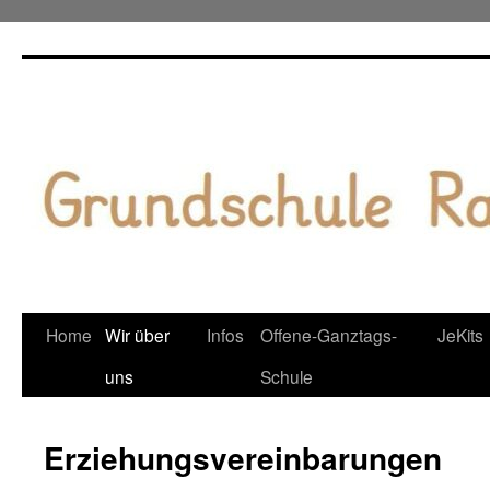
Zum
Inhalt
springen
Home
Wir über
Infos
Offene-Ganztags-
JeKits
uns
Schule
Erziehungsvereinbarungen