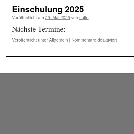
Schuljah
Einschulung 2025
24/25
Veröffentlicht am
29. Mai 2025
von
nolte
Nächste Termine:
für
Veröffentlicht unter
Allgemein
|
Kommentare deaktiviert
Einschul
2025